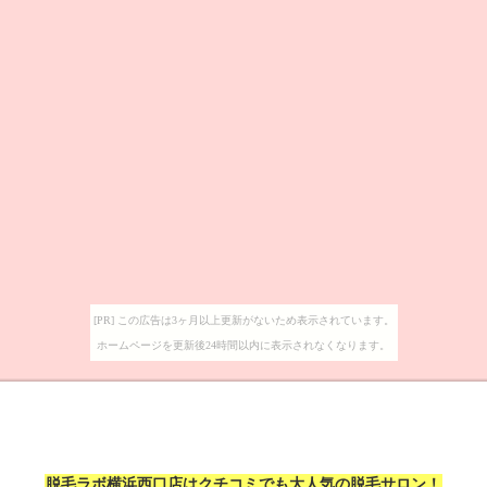
[PR] この広告は3ヶ月以上更新がないため表示されています。
ホームページを更新後24時間以内に表示されなくなります。
脱毛ラボ横浜西口店はクチコミでも大人気の脱毛サロン！