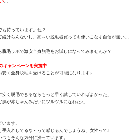
い
…
でも持っていますよね？
て続けらんないし、高～い脱毛器買っても使いこなす自信が無い…
ら脱毛ラボで激安全身脱毛をお試しになってみませんか？
のキャンペーンを実施中
！
お安く全身脱毛を受けることが可能になります♪
に安く脱毛できるならもっと早く試していればよかった」
ど肌が赤ちゃんみたいにツルツルになれた♪」
ています。
と手入れしてるな～って感じるんでしょうね、女性って♪
いつもそんな気分に浸っています。